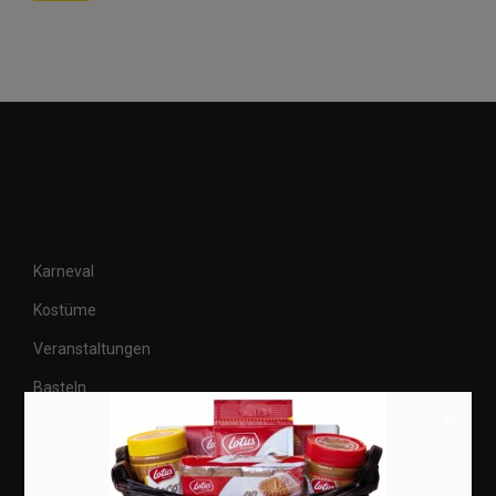
Karneval
Kostüme
Veranstaltungen
Basteln
×
Shops