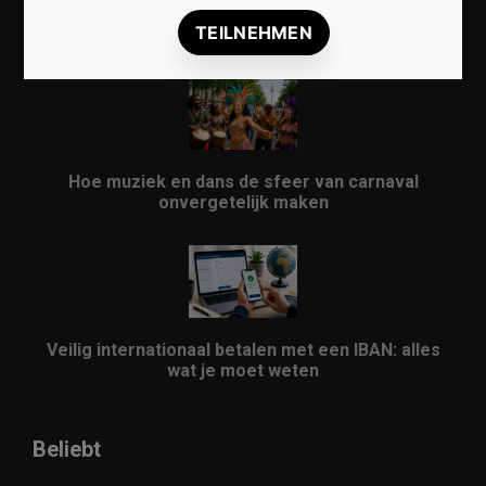
Vrijwilligers maken van carnaval een onvergetelijk
evenement
Hoe muziek en dans de sfeer van carnaval
onvergetelijk maken
Veilig internationaal betalen met een IBAN: alles
wat je moet weten
Beliebt