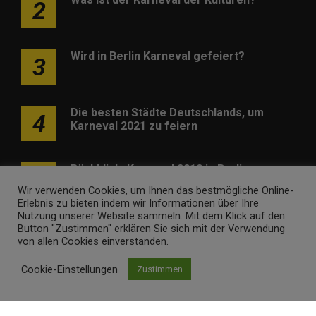
2
Wird in Berlin Karneval gefeiert?
3
Die besten Städte Deutschlands, um
4
Karneval 2021 zu feiern
Rückblick: Karneval 2019 in Berlin
5
Wir verwenden Cookies, um Ihnen das bestmögliche Online-
Erlebnis zu bieten indem wir Informationen über Ihre
Nutzung unserer Website sammeln. Mit dem Klick auf den
Button "Zustimmen" erklären Sie sich mit der Verwendung
von allen Cookies einverstanden.
Cookie-Einstellungen
Zustimmen
Werben
Kontakt
Impressum
Newsletter
karneval-berlin.de • Marken- und Domaininhaber ist
Internet