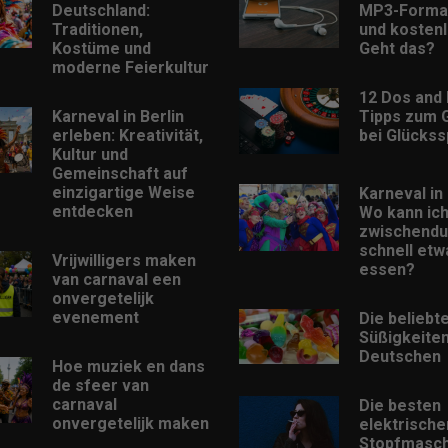
Deutschland:
MP3-Format
Traditionen,
und kostenl
Kostüme und
Geht das?
moderne Feierkultur
12 Dos and 
Karneval in Berlin
Tipps zum 
erleben: Kreativität,
bei Glückss
Kultur und
Gemeinschaft auf
einzigartige Weise
Karneval in 
entdecken
Wo kann ic
zwischendu
schnell etw
Vrijwilligers maken
essen?
van carnaval een
onvergetelijk
evenement
Die beliebt
Süßigkeiten
Deutschen
Hoe muziek en dans
de sfeer van
carnaval
Die besten
onvergetelijk maken
elektrische
Stopfmasch