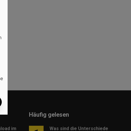
n
se
Häufig gelesen
load im
Was sind die Unterschiede