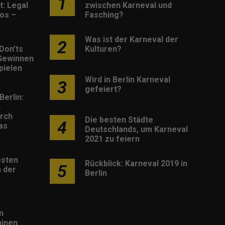
1
: Legal
zwischen Karneval und
os –
Fasching?
Was ist der Karneval der
2
Don’ts
Kulturen?
Gewinnen
pielen
Wird in Berlin Karneval
3
gefeiert?
Berlin:
h
rch
Die besten Städte
4
as
Deutschlands, um Karneval
2021 zu feiern
esten
Rückblick: Karneval 2019 in
5
 der
Berlin
n
inen