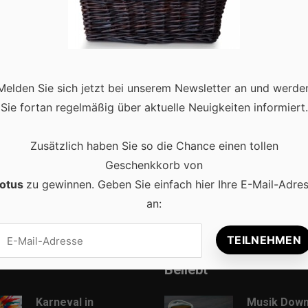
 sich, vor allem, wenn er die Atmosphäre eines tropischen
Melden Sie sich jetzt bei unserem Newsletter an und werde
 Dekoration und Pflege können Sie Ihren eigenen Garten in eine
Sie fortan regelmäßig über aktuelle Neuigkeiten informiert.
ad more
Zusätzlich haben Sie so die Chance einen tollen
Geschenkkorb von
otus
zu gewinnen. Geben Sie einfach hier Ihre E-Mail-Adre
an:
Beliebt
Karneval in
Musik Down