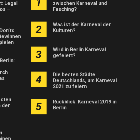
1
: Legal
zwischen Karneval und
os –
Fasching?
Was ist der Karneval der
2
Don’ts
Kulturen?
Gewinnen
pielen
Wird in Berlin Karneval
3
gefeiert?
Berlin:
h
rch
Die besten Städte
4
as
Deutschlands, um Karneval
2021 zu feiern
esten
Rückblick: Karneval 2019 in
5
 der
Berlin
n
inen