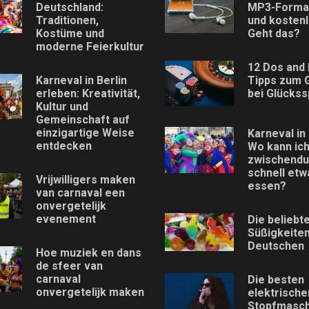
Deutschland:
MP3-Format
Traditionen,
und kostenl
Kostüme und
Geht das?
moderne Feierkultur
12 Dos and 
Karneval in Berlin
Tipps zum 
erleben: Kreativität,
bei Glückss
Kultur und
Gemeinschaft auf
einzigartige Weise
Karneval in 
entdecken
Wo kann ic
zwischendu
schnell etw
Vrijwilligers maken
essen?
van carnaval een
onvergetelijk
evenement
Die beliebt
Süßigkeiten
Deutschen
Hoe muziek en dans
de sfeer van
carnaval
Die besten
onvergetelijk maken
elektrische
Stopfmasch