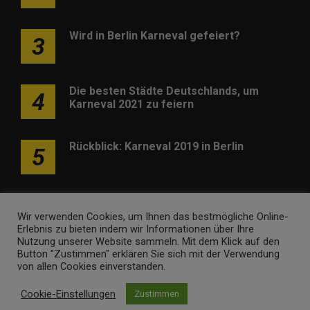
Wird in Berlin Karneval gefeiert?
3
Die besten Städte Deutschlands, um
4
Karneval 2021 zu feiern
Rückblick: Karneval 2019 in Berlin
5
Wir verwenden Cookies, um Ihnen das bestmögliche Online-
Erlebnis zu bieten indem wir Informationen über Ihre
Nutzung unserer Website sammeln. Mit dem Klick auf den
Werben
Kontakt
Impressum
Newsletter
Button "Zustimmen" erklären Sie sich mit der Verwendung
von allen Cookies einverstanden.
karneval-berlin.de • Marken- und Domaininhaber ist
Internet
Cookie-Einstellungen
Zustimmen
Ventures
. Webseitenbetreiber ist
Volo Media
.