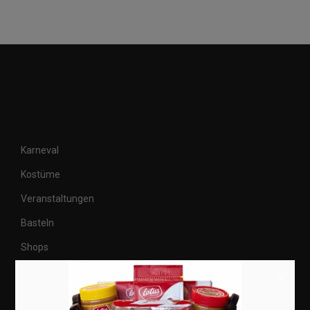
Karneval
Kostüme
Veranstaltungen
Basteln
Shops
×
Aktuell