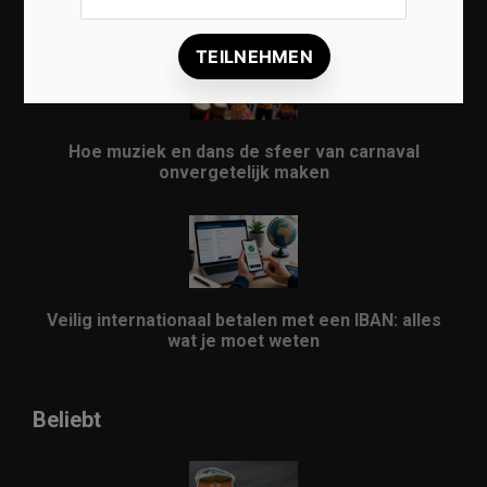
evenement
Hoe muziek en dans de sfeer van carnaval
onvergetelijk maken
Veilig internationaal betalen met een IBAN: alles
wat je moet weten
Beliebt