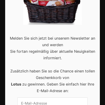
Karneval in Deutschland: Traditionen, Kostüme und
moderne Feierkultur
Melden Sie sich jetzt bei unserem Newsletter an
und werden
Sie fortan regelmäßig über aktuelle Neuigkeiten
informiert.
Karneval in Berlin erleben: Kreativität, Kultur und
Gemeinschaft auf einzigartige Weise entdecken
Zusätzlich haben Sie so die Chance einen tollen
Geschenkkorb von
Lotus
zu gewinnen. Geben Sie einfach hier Ihre
E-Mail-Adrese an:
Vrijwilligers maken van carnaval een onvergetelijk