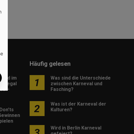
n
se
Häufig gelesen
load im
Was sind die Unterschiede
1
: Legal
zwischen Karneval und
os –
Fasching?
Was ist der Karneval der
2
Don’ts
Kulturen?
Gewinnen
pielen
Wird in Berlin Karneval
3
gefeiert?