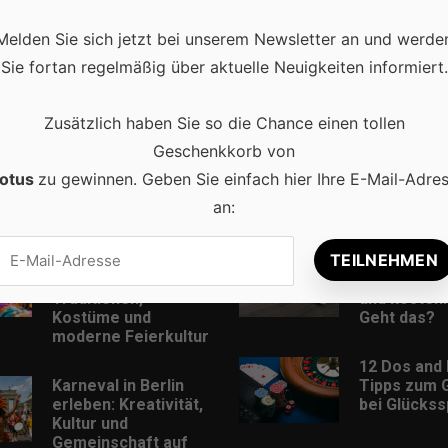
Melden Sie sich jetzt bei unserem Newsletter an und werde
Sie fortan regelmäßig über aktuelle Neuigkeiten informiert.
Zusätzlich haben Sie so die Chance einen tollen
Geschenkkorb von
otus
zu gewinnen. Geben Sie einfach hier Ihre E-Mail-Adre
an:
Beliebt
Karneval in
Musik Down
Deutschland:
MP3-Format
Traditionen,
und kostenl
Kostüme und
Geht das?
moderne Feierkultur
12 Dos and 
Karneval in Berlin
Tipps zum 
erleben: Kreativität,
bei Glückss
Kultur und
Gemeinschaft auf