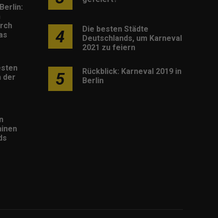
Berlin:
h
rch
Die besten Städte
4
as
Deutschlands, um Karneval
2021 zu feiern
esten
Rückblick: Karneval 2019 in
5
 der
Berlin
n
inen
ds