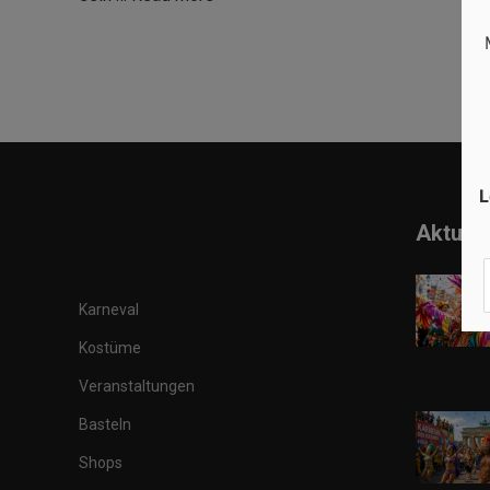
L
Aktuell
Karneval
Kostüme
Veranstaltungen
Basteln
Shops