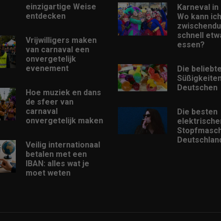
einzigartige Weise
Karneval in 
entdecken
Wo kann ic
zwischendu
schnell etw
Vrijwilligers maken
essen?
van carnaval een
onvergetelijk
evenement
Die beliebt
Süßigkeiten
Deutschen
Hoe muziek en dans
de sfeer van
carnaval
Die besten
onvergetelijk maken
elektrische
Stopfmasch
Deutschlan
Veilig internationaal
betalen met een
IBAN: alles wat je
moet weten