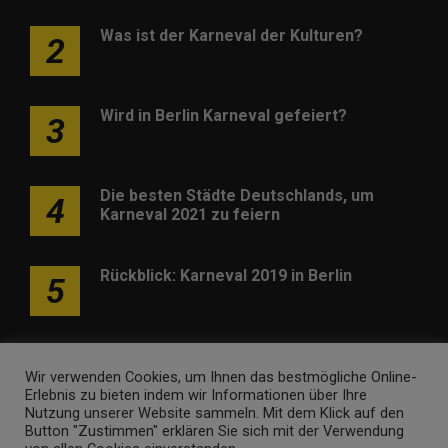
Was ist der Karneval der Kulturen?
2
Wird in Berlin Karneval gefeiert?
3
Die besten Städte Deutschlands, um
4
Karneval 2021 zu feiern
Rückblick: Karneval 2019 in Berlin
5
Wir verwenden Cookies, um Ihnen das bestmögliche Online-
Erlebnis zu bieten indem wir Informationen über Ihre
Nutzung unserer Website sammeln. Mit dem Klick auf den
Werben
Kontakt
Impressum
Newsletter
Button "Zustimmen" erklären Sie sich mit der Verwendung