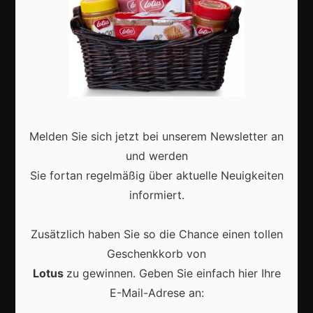
Aktuell
Karneval in Deutschland: Traditionen, Kostüme und
Melden Sie sich jetzt bei unserem Newsletter an
moderne Feierkultur
und werden
Sie fortan regelmäßig über aktuelle Neuigkeiten
informiert.
Zusätzlich haben Sie so die Chance einen tollen
Karneval in Berlin erleben: Kreativität, Kultur und
Gemeinschaft auf einzigartige Weise entdecken
Geschenkkorb von
Lotus
zu gewinnen. Geben Sie einfach hier Ihre
E-Mail-Adrese an: