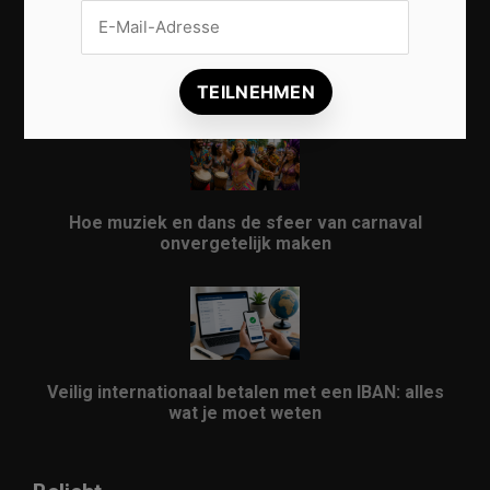
Vrijwilligers maken van carnaval een onvergetelijk
evenement
Hoe muziek en dans de sfeer van carnaval
onvergetelijk maken
Veilig internationaal betalen met een IBAN: alles
wat je moet weten