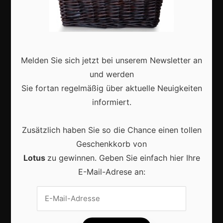
Karneval in Deutschland: Traditionen, Kostüme und
moderne Feierkultur
Melden Sie sich jetzt bei unserem Newsletter an
und werden
Sie fortan regelmäßig über aktuelle Neuigkeiten
Karneval in Berlin erleben: Kreativität, Kultur und
informiert.
Gemeinschaft auf einzigartige Weise entdecken
Zusätzlich haben Sie so die Chance einen tollen
Geschenkkorb von
Lotus
zu gewinnen. Geben Sie einfach hier Ihre
E-Mail-Adrese an:
Vrijwilligers maken van carnaval een onvergetelijk
evenement