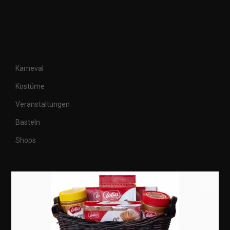
Karneval
Kostüme
Veranstaltungen
Basteln
Shops
Aktuell
×