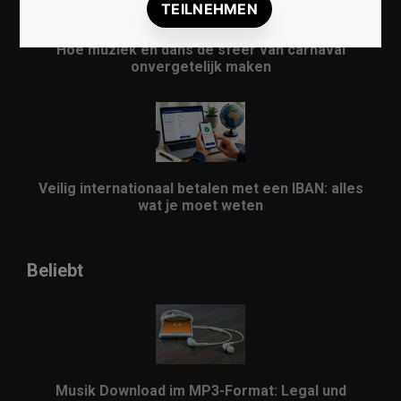
Hoe muziek en dans de sfeer van carnaval
onvergetelijk maken
Veilig internationaal betalen met een IBAN: alles
wat je moet weten
Beliebt
Musik Download im MP3-Format: Legal und