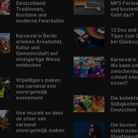
Deutschland:
MP3-Format
Traditionen,
und kostenl
Kostüme und
Geht das?
moderne Feierkultur
12 Dos and 
Karneval in Berlin
Tipps zum 
erleben: Kreativität,
bei Glückss
Kultur und
Gemeinschaft auf
einzigartige Weise
Karneval in 
entdecken
Wo kann ic
zwischendu
schnell etw
Vrijwilligers maken
essen?
van carnaval een
onvergetelijk
evenement
Die beliebt
Süßigkeiten
Deutschen
Hoe muziek en dans
de sfeer van
carnaval
Die besten
onvergetelijk maken
elektrische
Stopfmasch