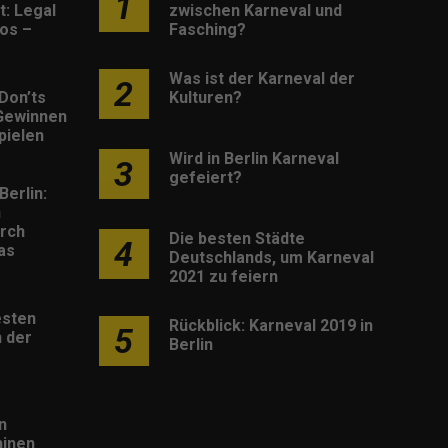
1
: Legal
zwischen Karneval und
os –
Fasching?
Was ist der Karneval der
2
Don’ts
Kulturen?
Gewinnen
pielen
Wird in Berlin Karneval
3
gefeiert?
Berlin:
h
rch
Die besten Städte
4
as
Deutschlands, um Karneval
2021 zu feiern
esten
Rückblick: Karneval 2019 in
5
 der
Berlin
n
inen