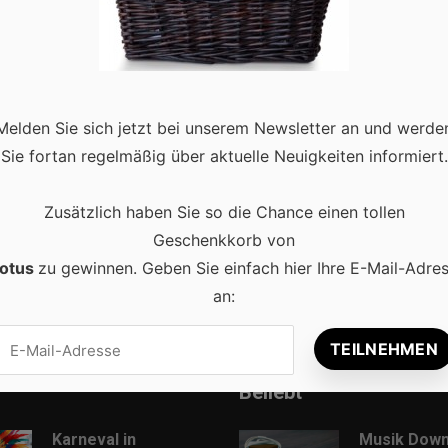
d Schminke haben Sie ebenfalls daheim? Dann kann Karneval od
Melden Sie sich jetzt bei unserem Newsletter an und werde
esser noch nicht? Ein Detail, das häufig nicht bedacht wird, aber
Sie fortan regelmäßig über aktuelle Neuigkeiten informiert.
ore
Zusätzlich haben Sie so die Chance einen tollen
Geschenkkorb von
otus
zu gewinnen. Geben Sie einfach hier Ihre E-Mail-Adre
an:
Beliebt
Karneval in
Musik Down