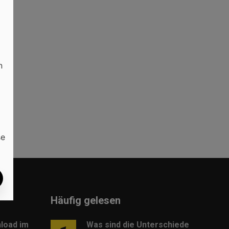
er
n
se
Häufig gelesen
load im
Was sind die Unterschiede