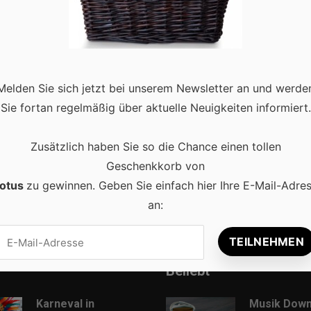
htige Rolle hinsichtlich der Kaufentscheidungen. Ob es um die
Melden Sie sich jetzt bei unserem Newsletter an und werde
en wie dem Wildz Casino geht oder den Besuch eines Restaurants
Sie fortan regelmäßig über aktuelle Neuigkeiten informiert.
nderer, …
Read more
Zusätzlich haben Sie so die Chance einen tollen
Geschenkkorb von
otus
zu gewinnen. Geben Sie einfach hier Ihre E-Mail-Adre
an:
Beliebt
Karneval in
Musik Down