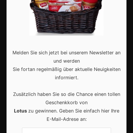
Aktuell
Karneval in Berlin: So wird die Hauptstadt zur
bunten Festmeile
Melden Sie sich jetzt bei unserem Newsletter an
und werden
Sie fortan regelmäßig über aktuelle Neuigkeiten
informiert.
Karneval in Deutschland: Traditionen, Kostüme und
Zusätzlich haben Sie so die Chance einen tollen
moderne Feierkultur
Geschenkkorb von
Lotus
zu gewinnen. Geben Sie einfach hier Ihre
E-Mail-Adrese an: