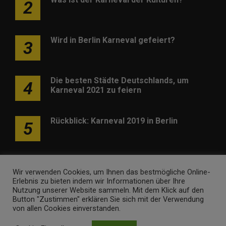
2
Wird in Berlin Karneval gefeiert?
3
Die besten Städte Deutschlands, um
4
Karneval 2021 zu feiern
Rückblick: Karneval 2019 in Berlin
5
Wir verwenden Cookies, um Ihnen das bestmögliche Online-
Erlebnis zu bieten indem wir Informationen über Ihre
Nutzung unserer Website sammeln. Mit dem Klick auf den
Werben
Kontakt
Impressum
Newsletter
Button "Zustimmen" erklären Sie sich mit der Verwendung
von allen Cookies einverstanden.
karneval-berlin.de • Marken- und Domaininhaber ist
Internet