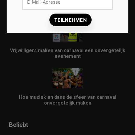
Karneval in Berlin erleben: Kreativität, Kultur und
Gemeinschaft auf einzigartige Weise entdecken
Vrijwilligers maken van carnaval een onvergetelijk
evenement
Hoe muziek en dans de sfeer van carnaval
onvergetelijk maken
Beliebt