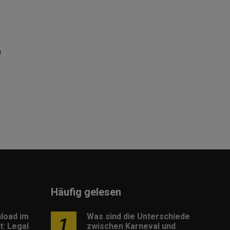
n
Häufig gelesen
load im
Was sind die Unterschiede
1
: Legal
zwischen Karneval und