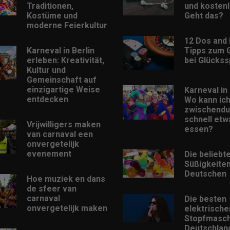
Traditionen,
und kostenl
Kostüme und
Geht das?
moderne Feierkultur
12 Dos and 
Karneval in Berlin
Tipps zum 
erleben: Kreativität,
bei Glückss
Kultur und
Gemeinschaft auf
einzigartige Weise
Karneval in 
entdecken
Wo kann ic
zwischendu
schnell etw
Vrijwilligers maken
essen?
van carnaval een
onvergetelijk
evenement
Die beliebt
Süßigkeiten
Deutschen
Hoe muziek en dans
de sfeer van
carnaval
Die besten
onvergetelijk maken
elektrische
Stopfmasch
Deutschlan