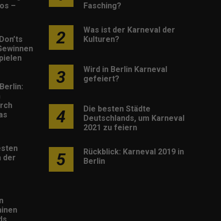
os –
Fasching?
Was ist der Karneval der
2
Don’ts
Kulturen?
Gewinnen
pielen
Wird in Berlin Karneval
3
gefeiert?
Berlin:
h
rch
Die besten Städte
4
as
Deutschlands, um Karneval
2021 zu feiern
esten
Rückblick: Karneval 2019 in
5
 der
Berlin
n
inen
ds