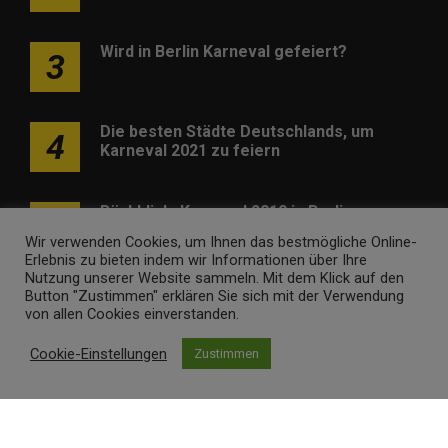
Wird in Berlin Karneval gefeiert?
3
Die besten Städte Deutschlands, um
4
Karneval 2021 zu feiern
Rückblick: Karneval 2019 in Berlin
5
Wir verwenden Cookies, um Ihnen das bestmögliche Online-
Erlebnis zu bieten indem wir Informationen über Ihre
Nutzung unserer Website sammeln. Mit dem Klick auf den
Button "Zustimmen" erklären Sie sich mit der Verwendung
von allen Cookies einverstanden.
Cookie-Einstellungen
Zustimmen
Werben
Kontakt
Impressum
Newsletter
karneval-berlin.de • Marken- und Domaininhaber ist
Internet
Ventures
. Webseitenbetreiber ist
Volo Media
.