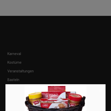
Karneval
Kostüme
Veranstaltungen
Basteln
Shops
×
Aktuell