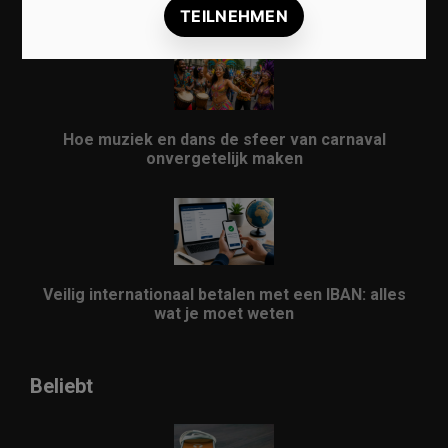
evenement
Hoe muziek en dans de sfeer van carnaval
onvergetelijk maken
Veilig internationaal betalen met een IBAN: alles
wat je moet weten
Beliebt