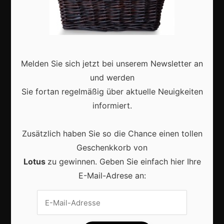
Karneval in Deutschland: Traditionen, Kostüme und
Melden Sie sich jetzt bei unserem Newsletter an
moderne Feierkultur
und werden
Sie fortan regelmäßig über aktuelle Neuigkeiten
informiert.
Zusätzlich haben Sie so die Chance einen tollen
Karneval in Berlin erleben: Kreativität, Kultur und
Geschenkkorb von
Gemeinschaft auf einzigartige Weise entdecken
Lotus
zu gewinnen. Geben Sie einfach hier Ihre
E-Mail-Adrese an:
Vrijwilligers maken van carnaval een onvergetelijk