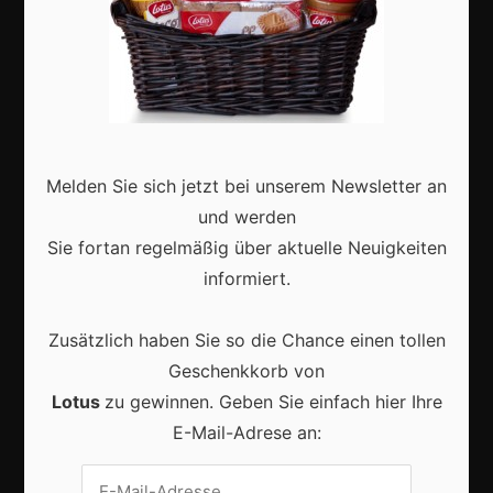
Aktuell
Melden Sie sich jetzt bei unserem Newsletter an
und werden
Karneval in Deutschland: Traditionen, Kostüme und
Sie fortan regelmäßig über aktuelle Neuigkeiten
moderne Feierkultur
informiert.
Zusätzlich haben Sie so die Chance einen tollen
Geschenkkorb von
Karneval in Berlin erleben: Kreativität, Kultur und
Lotus
zu gewinnen. Geben Sie einfach hier Ihre
Gemeinschaft auf einzigartige Weise entdecken
E-Mail-Adrese an: