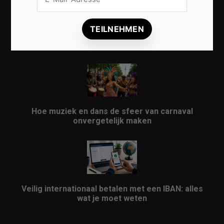
Vrijwilligers maken van carnaval een onvergetelijk
evenement
Hoe muziek en dans de sfeer van carnaval
onvergetelijk maken
Veilig internationaal betalen met een IBAN: alles
wat je moet weten