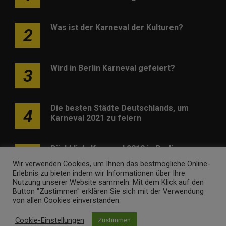
Was ist der Karneval der Kulturen?
2
Wird in Berlin Karneval gefeiert?
3
Die besten Städte Deutschlands, um
4
Karneval 2021 zu feiern
Rückblick: Karneval 2019 in Berlin
5
Wir verwenden Cookies, um Ihnen das bestmögliche Online-
Erlebnis zu bieten indem wir Informationen über Ihre
Nutzung unserer Website sammeln. Mit dem Klick auf den
Button "Zustimmen" erklären Sie sich mit der Verwendung
von allen Cookies einverstanden.
Cookie-Einstellungen
Zustimmen
Werben
Kontakt
Impressum
Newsletter