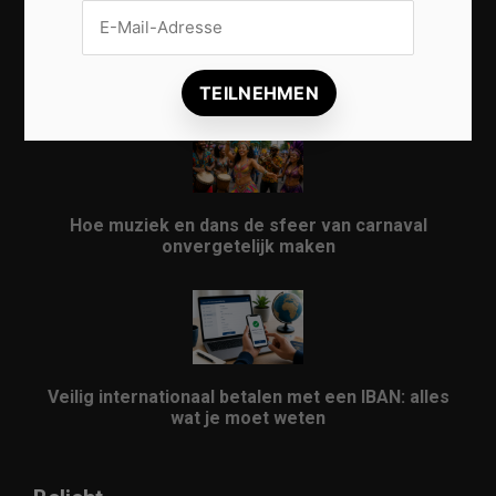
Vrijwilligers maken van carnaval een onvergetelijk
evenement
Hoe muziek en dans de sfeer van carnaval
onvergetelijk maken
Veilig internationaal betalen met een IBAN: alles
wat je moet weten