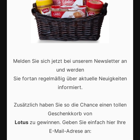
Aktuell
Karneval in Deutschland: Traditionen, Kostüme und
Melden Sie sich jetzt bei unserem Newsletter an
moderne Feierkultur
und werden
Sie fortan regelmäßig über aktuelle Neuigkeiten
informiert.
Zusätzlich haben Sie so die Chance einen tollen
Karneval in Berlin erleben: Kreativität, Kultur und
Gemeinschaft auf einzigartige Weise entdecken
Geschenkkorb von
Lotus
zu gewinnen. Geben Sie einfach hier Ihre
E-Mail-Adrese an: