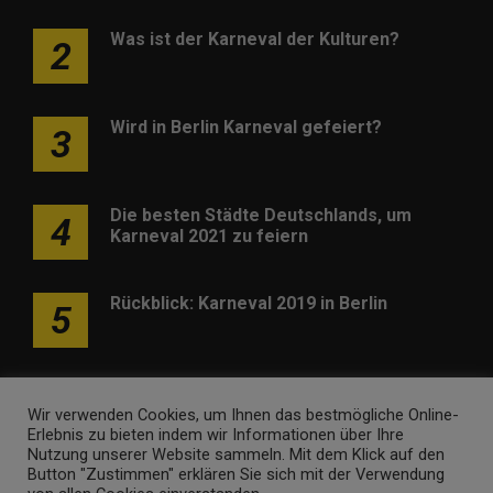
Was ist der Karneval der Kulturen?
2
Wird in Berlin Karneval gefeiert?
3
Die besten Städte Deutschlands, um
4
Karneval 2021 zu feiern
Rückblick: Karneval 2019 in Berlin
5
Wir verwenden Cookies, um Ihnen das bestmögliche Online-
Erlebnis zu bieten indem wir Informationen über Ihre
Nutzung unserer Website sammeln. Mit dem Klick auf den
Werben
Kontakt
Impressum
Newsletter
Button "Zustimmen" erklären Sie sich mit der Verwendung