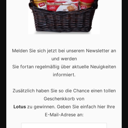
Aktuell
Karneval in Deutschland: Traditionen, Kostüme und
moderne Feierkultur
Melden Sie sich jetzt bei unserem Newsletter an
und werden
Sie fortan regelmäßig über aktuelle Neuigkeiten
informiert.
Karneval in Berlin erleben: Kreativität, Kultur und
Zusätzlich haben Sie so die Chance einen tollen
Gemeinschaft auf einzigartige Weise entdecken
Geschenkkorb von
Lotus
zu gewinnen. Geben Sie einfach hier Ihre
E-Mail-Adrese an: