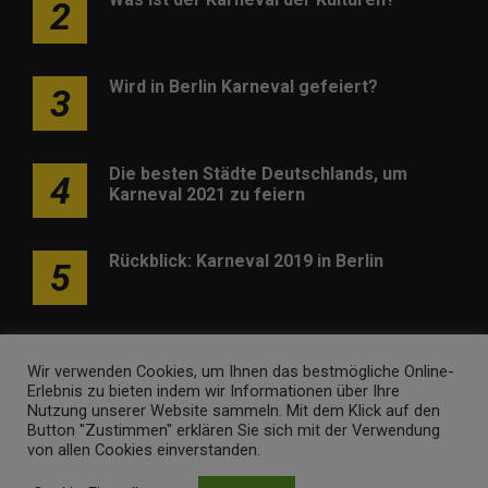
2
Wird in Berlin Karneval gefeiert?
3
Die besten Städte Deutschlands, um
4
Karneval 2021 zu feiern
Rückblick: Karneval 2019 in Berlin
5
Wir verwenden Cookies, um Ihnen das bestmögliche Online-
Erlebnis zu bieten indem wir Informationen über Ihre
Nutzung unserer Website sammeln. Mit dem Klick auf den
Werben
Kontakt
Impressum
Newsletter
Button "Zustimmen" erklären Sie sich mit der Verwendung
von allen Cookies einverstanden.
karneval-berlin.de • Marken- und Domaininhaber ist
Internet