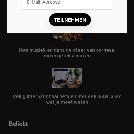
Vrijwilligers maken van carnaval een onvergetelijk
evenement
Hoe muziek en dans de sfeer van carnaval
onvergetelijk maken
Veilig internationaal betalen met een IBAN: alles
wat je moet weten
Beliebt