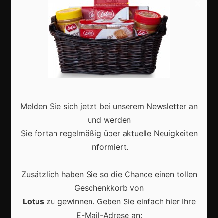
×
Shops
Aktuell
Melden Sie sich jetzt bei unserem Newsletter an
Karneval in Deutschland: Traditionen, Kostüme und
und werden
moderne Feierkultur
Sie fortan regelmäßig über aktuelle Neuigkeiten
informiert.
Zusätzlich haben Sie so die Chance einen tollen
Geschenkkorb von
Karneval in Berlin erleben: Kreativität, Kultur und
Gemeinschaft auf einzigartige Weise entdecken
Lotus
zu gewinnen. Geben Sie einfach hier Ihre
E-Mail-Adrese an: