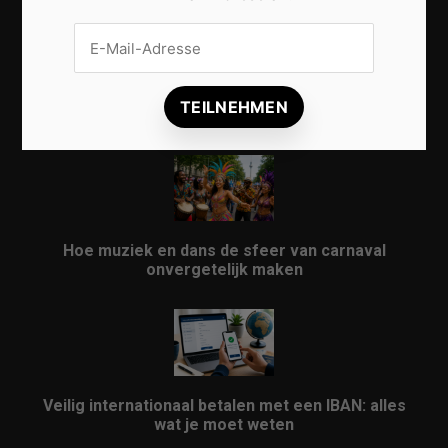
Vrijwilligers maken van carnaval een onvergetelijk
evenement
Hoe muziek en dans de sfeer van carnaval
onvergetelijk maken
Veilig internationaal betalen met een IBAN: alles
wat je moet weten