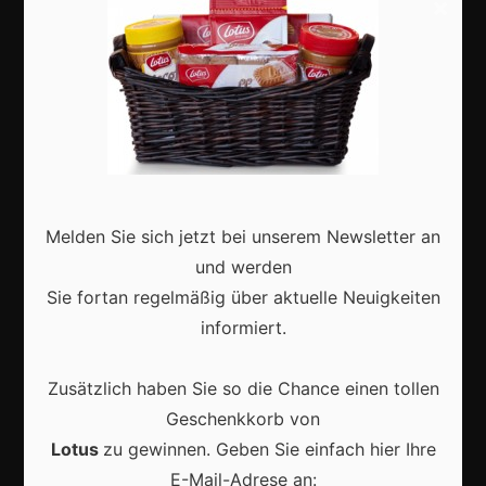
×
Shops
Aktuell
Melden Sie sich jetzt bei unserem Newsletter an
Karneval in Deutschland: Traditionen, Kostüme und
und werden
moderne Feierkultur
Sie fortan regelmäßig über aktuelle Neuigkeiten
informiert.
Zusätzlich haben Sie so die Chance einen tollen
Geschenkkorb von
Karneval in Berlin erleben: Kreativität, Kultur und
Gemeinschaft auf einzigartige Weise entdecken
Lotus
zu gewinnen. Geben Sie einfach hier Ihre
E-Mail-Adrese an: