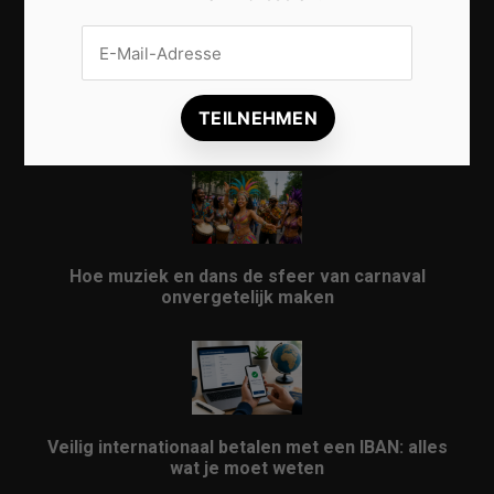
Vrijwilligers maken van carnaval een onvergetelijk
evenement
Hoe muziek en dans de sfeer van carnaval
onvergetelijk maken
Veilig internationaal betalen met een IBAN: alles
wat je moet weten