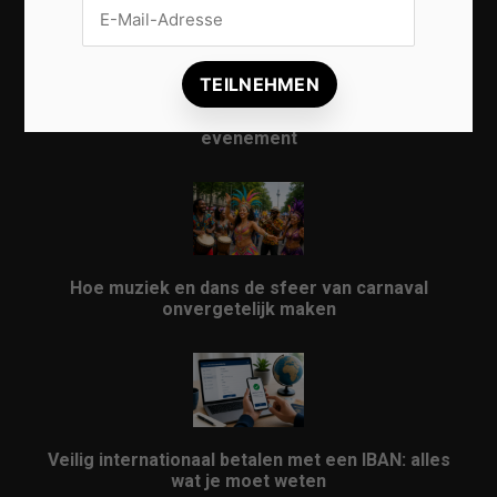
Vrijwilligers maken van carnaval een onvergetelijk
evenement
Hoe muziek en dans de sfeer van carnaval
onvergetelijk maken
Veilig internationaal betalen met een IBAN: alles
wat je moet weten