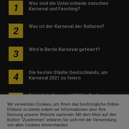
Was sind die Unterschiede zwischen
1
Karneval und Fasching?
Was ist der Karneval der Kulturen?
2
Wird in Berlin Karneval gefeiert?
3
Die besten Städte Deutschlands, um
4
Karneval 2021 zu feiern
Rückblick: Karneval 2019 in Berlin
5
Wir verwenden Cookies, um Ihnen das bestmögliche Online-
Erlebnis zu bieten indem wir Informationen über Ihre
Nutzung unserer Website sammeln. Mit dem Klick auf den
Button "Zustimmen" erklären Sie sich mit der Verwendung
von allen Cookies einverstanden.