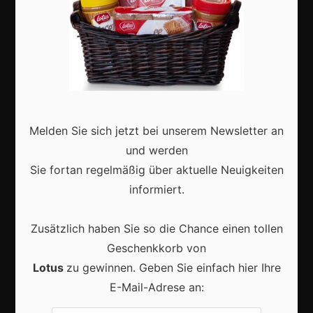
Shops
Aktuell
Melden Sie sich jetzt bei unserem Newsletter an
und werden
Sie fortan regelmäßig über aktuelle Neuigkeiten
Karneval in Deutschland: Traditionen, Kostüme und
moderne Feierkultur
informiert.
Zusätzlich haben Sie so die Chance einen tollen
Geschenkkorb von
Lotus
zu gewinnen. Geben Sie einfach hier Ihre
Karneval in Berlin erleben: Kreativität, Kultur und
E-Mail-Adrese an:
Gemeinschaft auf einzigartige Weise entdecken