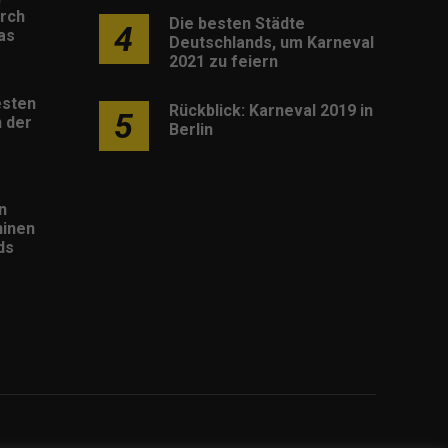
rch
Die besten Städte
4
as
Deutschlands, um Karneval
2021 zu feiern
esten
Rückblick: Karneval 2019 in
5
 der
Berlin
n
inen
ds