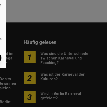
n
se
Häufig gelesen
load im
Was sind die Unterschiede
1
: Legal
zwischen Karneval und
os –
Fasching?
Was ist der Karneval der
2
Don’ts
Kulturen?
Gewinnen
pielen
Wird in Berlin Karneval
3
gefeiert?
Berlin:
h