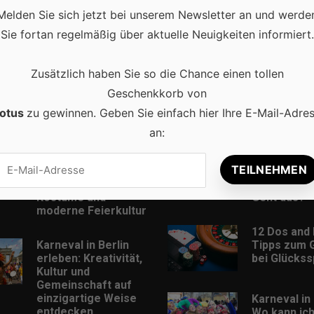
Melden Sie sich jetzt bei unserem Newsletter an und werde
Sie fortan regelmäßig über aktuelle Neuigkeiten informiert.
Zusätzlich haben Sie so die Chance einen tollen
Geschenkkorb von
otus
zu gewinnen. Geben Sie einfach hier Ihre E-Mail-Adre
Beliebt
an:
Karneval in
Musik Down
Deutschland:
MP3-Format
Traditionen,
und kostenl
Kostüme und
Geht das?
moderne Feierkultur
12 Dos and 
Karneval in Berlin
Tipps zum 
erleben: Kreativität,
bei Glückss
Kultur und
Gemeinschaft auf
einzigartige Weise
Karneval in 
entdecken
Wo kann ic