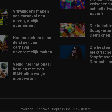
zwischendu
schnell etw
Vrijwilligers maken
essen?
van carnaval een
onvergetelijk
evenement
Die beliebt
Süßigkeiten
Deutschen
Hoe muziek en dans
de sfeer van
carnaval
Die besten
onvergetelijk maken
elektrische
Stopfmasch
Deutschlan
Veilig internationaal
betalen met een
IBAN: alles wat je
moet weten
Werben
Kontakt
Impressum
Newsletter