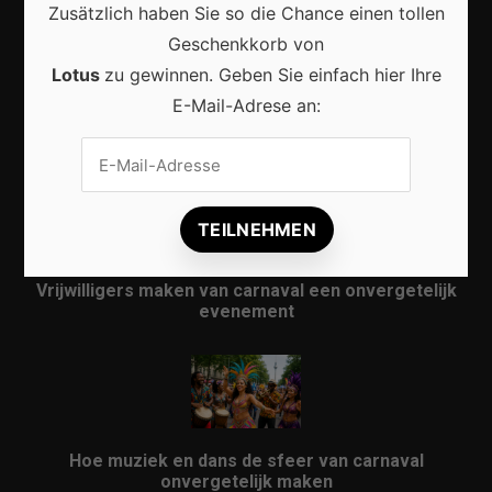
Zusätzlich haben Sie so die Chance einen tollen
Geschenkkorb von
Lotus
zu gewinnen. Geben Sie einfach hier Ihre
E-Mail-Adrese an:
Karneval in Berlin erleben: Kreativität, Kultur und
Gemeinschaft auf einzigartige Weise entdecken
Vrijwilligers maken van carnaval een onvergetelijk
evenement
Hoe muziek en dans de sfeer van carnaval
onvergetelijk maken