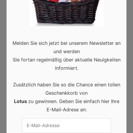
Prozess und verlangt Geduld sowie bestenfalls
Anleitung – Wir wünschen Ihnen viel Erfolg bei
diesem.
CANNABIDIOL
CBD
CBD-ÖL
CBD-ÖL 20%
Melden Sie sich jetzt bei unserem Newsletter an
und werden
CBD-ÖL ANFANGSDOSIS
CBD-ÖL AUSPROBIEREN
Sie fortan regelmäßig über aktuelle Neuigkeiten
informiert.
CBD-ÖL DOSIS
CBD-ÖL STARTDOSIERUNG
CBD-ÖL STARTDOSIS
CBD-ÖL TROPFEN
Zusätzlich haben Sie so die Chance einen tollen
Geschenkkorb von
CBD-ÖL WIRKUNG
CBD-PRODUKTE
Lotus
zu gewinnen. Geben Sie einfach hier Ihre
MIT CBD-ÖL STARTEN
E-Mail-Adrese an: