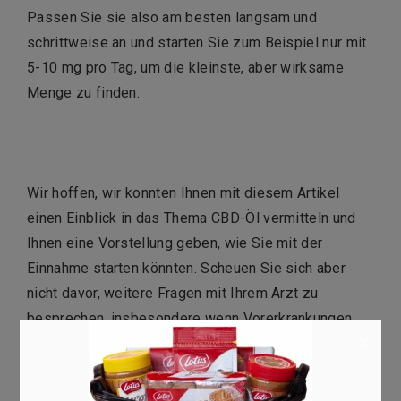
Passen Sie sie also am besten langsam und
schrittweise an und starten Sie zum Beispiel nur mit
5-10 mg pro Tag, um die kleinste, aber wirksame
Menge zu finden.
Wir hoffen, wir konnten Ihnen mit diesem Artikel
einen Einblick in das Thema CBD-Öl vermitteln und
Ihnen eine Vorstellung geben, wie Sie mit der
Einnahme starten könnten. Scheuen Sie sich aber
nicht davor, weitere Fragen mit Ihrem Arzt zu
besprechen, insbesondere wenn Vorerkrankungen
×
vorliegen oder Sie Medikamente einnehmen.
Die Nutzung von CBD-Öl ist ein langfristiger