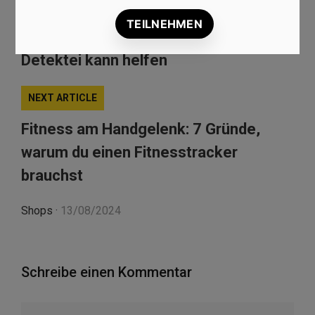
PREVIOUS ARTICLE
Verdacht von Fremdgehen? Eine
Detektei kann helfen
NEXT ARTICLE
Fitness am Handgelenk: 7 Gründe,
warum du einen Fitnesstracker
brauchst
Shops
·
13/08/2024
Schreibe einen Kommentar