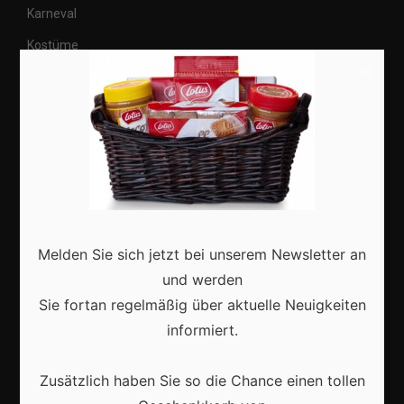
Karneval
Kostüme
×
Veranstaltungen
Basteln
Shops
Aktuell
Melden Sie sich jetzt bei unserem Newsletter an
und werden
Sie fortan regelmäßig über aktuelle Neuigkeiten
informiert.
Karneval in Berlin: So wird die Hauptstadt zur
bunten Festmeile
Zusätzlich haben Sie so die Chance einen tollen