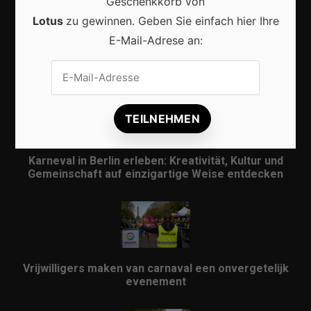
Geschenkkorb von
Lotus
zu gewinnen. Geben Sie einfach hier Ihre
E-Mail-Adrese an:
Karneval in Deutschland: Traditionen, Kostüme und
moderne Feierkultur
Karneval in Berlin erleben: Kreativität, Kultur und
Gemeinschaft auf einzigartige Weise entdecken
Vrijwilligers maken van carnaval een onvergetelijk
evenement