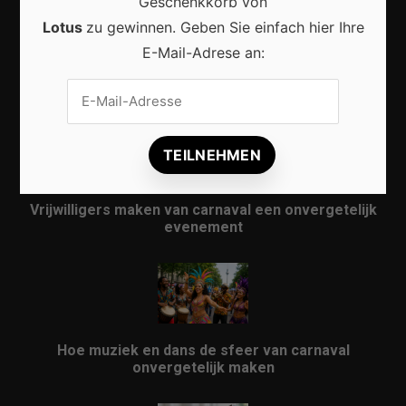
Geschenkkorb von
Lotus
zu gewinnen. Geben Sie einfach hier Ihre
E-Mail-Adrese an:
Karneval in Berlin erleben: Kreativität, Kultur und
Gemeinschaft auf einzigartige Weise entdecken
Vrijwilligers maken van carnaval een onvergetelijk
evenement
Hoe muziek en dans de sfeer van carnaval
onvergetelijk maken