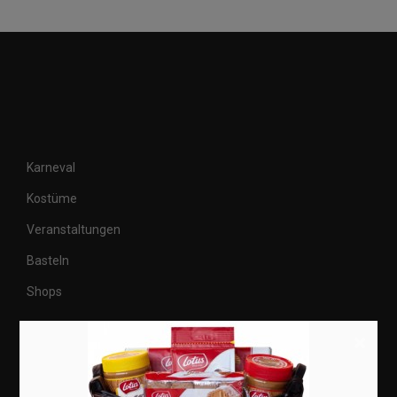
Karneval
Kostüme
Veranstaltungen
Basteln
Shops
×
Aktuell