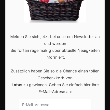
Karneval in Deutschland: Traditionen, Kostüme und
moderne Feierkultur
Melden Sie sich jetzt bei unserem Newsletter an
und werden
Sie fortan regelmäßig über aktuelle Neuigkeiten
informiert.
Karneval in Berlin erleben: Kreativität, Kultur und
Gemeinschaft auf einzigartige Weise entdecken
Zusätzlich haben Sie so die Chance einen tollen
Geschenkkorb von
Lotus
zu gewinnen. Geben Sie einfach hier Ihre
E-Mail-Adrese an:
Vrijwilligers maken van carnaval een onvergetelijk
evenement