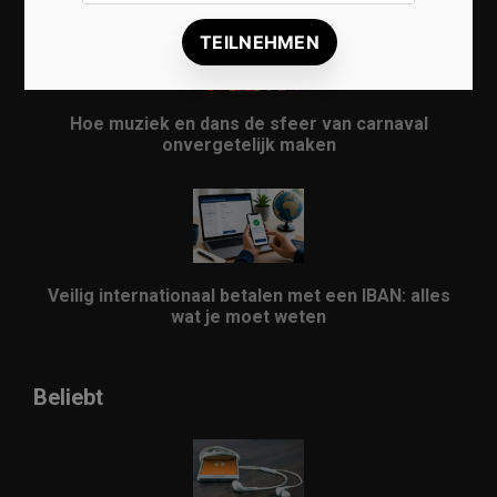
Hoe muziek en dans de sfeer van carnaval
onvergetelijk maken
Veilig internationaal betalen met een IBAN: alles
wat je moet weten
Beliebt