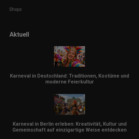
Shops
Aktuell
Karneval in Deutschland: Traditionen, Kostüme und
moderne Feierkultur
Karneval in Berlin erleben: Kreativität, Kultur und
Gemeinschaft auf einzigartige Weise entdecken