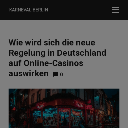
KARNEVAL BERLIN
Wie wird sich die neue
Regelung in Deutschland
auf Online-Casinos
auswirken
0