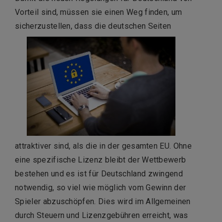
Vorteil sind, müssen sie einen Weg finden, um
sicherzustellen, dass die deutschen Seiten
attraktiver sind, als die in der gesamten EU. Ohne
eine spezifische Lizenz bleibt der Wettbewerb
bestehen und es ist für Deutschland zwingend
notwendig, so viel wie möglich vom Gewinn der
Spieler abzuschöpfen. Dies wird im Allgemeinen
durch Steuern und Lizenzgebühren erreicht, was