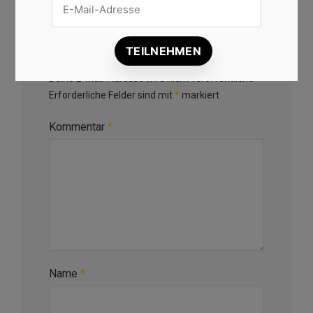
Schreibe einen Kommentar
Deine E-Mail-Adresse wird nicht veröffentlicht.
Erforderliche Felder sind mit
*
markiert
Kommentar
*
Name
*