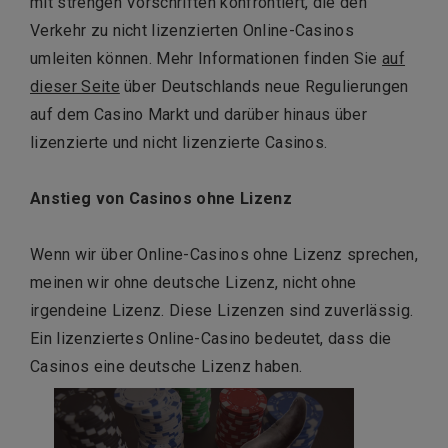
mit strengen Vorschriften konfrontiert, die den
Verkehr zu nicht lizenzierten Online-Casinos
umleiten können. Mehr Informationen finden Sie
auf
dieser Seite
über Deutschlands neue Regulierungen
auf dem Casino Markt und darüber hinaus über
lizenzierte und nicht lizenzierte Casinos.
Anstieg von Casinos ohne Lizenz
Wenn wir über Online-Casinos ohne Lizenz sprechen,
meinen wir ohne deutsche Lizenz, nicht ohne
irgendeine Lizenz. Diese Lizenzen sind zuverlässig.
Ein lizenziertes Online-Casino bedeutet, dass die
Casinos eine deutsche Lizenz haben.