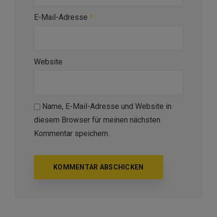
E-Mail-Adresse
*
Website
Name, E-Mail-Adresse und Website in
diesem Browser für meinen nächsten
Kommentar speichern.