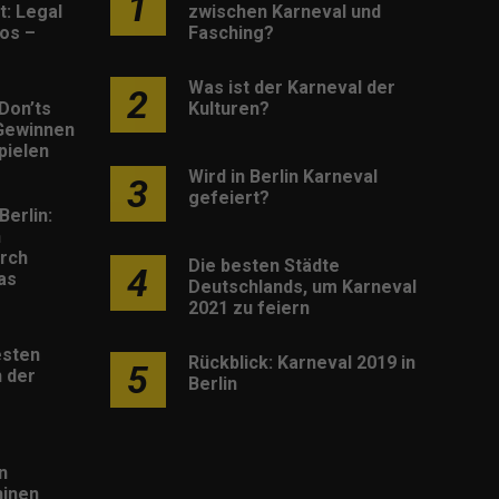
1
: Legal
zwischen Karneval und
os –
Fasching?
Was ist der Karneval der
2
Don’ts
Kulturen?
Gewinnen
pielen
Wird in Berlin Karneval
3
gefeiert?
Berlin:
h
rch
Die besten Städte
4
as
Deutschlands, um Karneval
2021 zu feiern
esten
Rückblick: Karneval 2019 in
5
 der
Berlin
n
inen