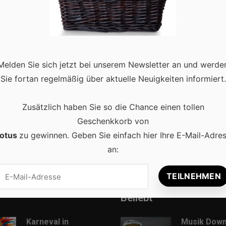
val wieder die Menschen – besonders in den Metropolen im
Melden Sie sich jetzt bei unserem Newsletter an und werde
 was hat es eigentlich mit den ausgefallenen Kostümen auf sich
Sie fortan regelmäßig über aktuelle Neuigkeiten informiert.
Read more
Zusätzlich haben Sie so die Chance einen tollen
Geschenkkorb von
otus
zu gewinnen. Geben Sie einfach hier Ihre E-Mail-Adre
an:
Beliebt
Karneval in
Musik Down