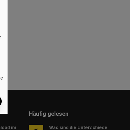
n
?
se
Häufig gelesen
load im
Was sind die Unterschiede