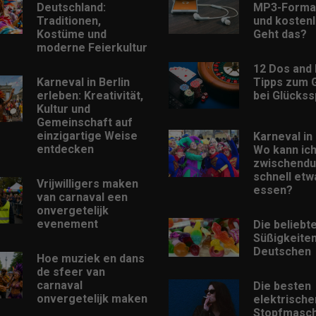
Deutschland:
MP3-Format
Traditionen,
und kostenl
Kostüme und
Geht das?
moderne Feierkultur
12 Dos and 
Karneval in Berlin
Tipps zum 
erleben: Kreativität,
bei Glückss
Kultur und
Gemeinschaft auf
einzigartige Weise
Karneval in 
entdecken
Wo kann ic
zwischendu
schnell etw
Vrijwilligers maken
essen?
van carnaval een
onvergetelijk
evenement
Die beliebt
Süßigkeiten
Deutschen
Hoe muziek en dans
de sfeer van
carnaval
Die besten
onvergetelijk maken
elektrische
Stopfmasch