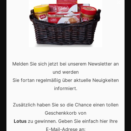
×
Shops
Aktuell
Melden Sie sich jetzt bei unserem Newsletter an
Karneval in Deutschland: Traditionen, Kostüme und
und werden
moderne Feierkultur
Sie fortan regelmäßig über aktuelle Neuigkeiten
informiert.
Zusätzlich haben Sie so die Chance einen tollen
Geschenkkorb von
Karneval in Berlin erleben: Kreativität, Kultur und
Gemeinschaft auf einzigartige Weise entdecken
Lotus
zu gewinnen. Geben Sie einfach hier Ihre
E-Mail-Adrese an: