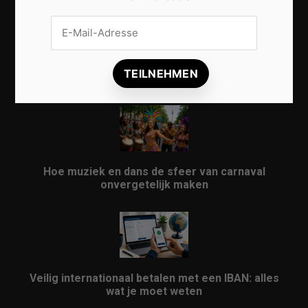
Vrijwilligers maken van carnaval een onvergetelijk
evenement
Hoe muziek en dans de sfeer van carnaval
onvergetelijk maken
Veilig internationaal betalen met een IBAN: alles
wat je moet weten