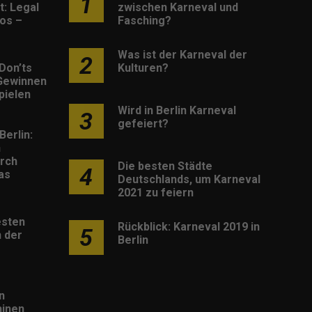
1
: Legal
zwischen Karneval und
os –
Fasching?
Was ist der Karneval der
2
Don’ts
Kulturen?
Gewinnen
pielen
Wird in Berlin Karneval
3
gefeiert?
Berlin:
h
rch
Die besten Städte
4
as
Deutschlands, um Karneval
2021 zu feiern
esten
Rückblick: Karneval 2019 in
5
 der
Berlin
n
inen