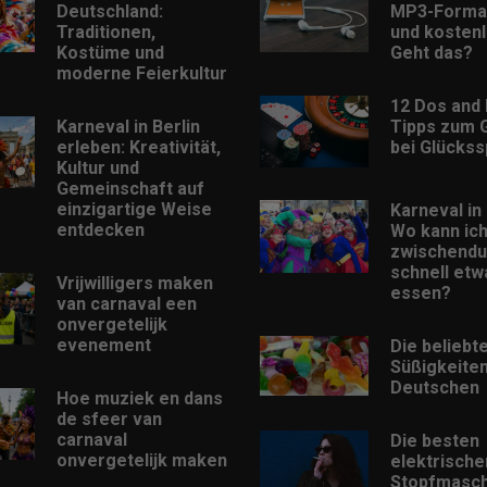
Deutschland:
MP3-Format
Traditionen,
und kostenl
Kostüme und
Geht das?
moderne Feierkultur
12 Dos and 
Karneval in Berlin
Tipps zum 
erleben: Kreativität,
bei Glückss
Kultur und
Gemeinschaft auf
einzigartige Weise
Karneval in 
entdecken
Wo kann ic
zwischendu
schnell etw
Vrijwilligers maken
essen?
van carnaval een
onvergetelijk
evenement
Die beliebt
Süßigkeiten
Deutschen
Hoe muziek en dans
de sfeer van
carnaval
Die besten
onvergetelijk maken
elektrische
Stopfmasch