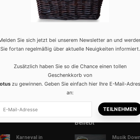
fekt in Szene zu setzen. Ob bei einem Club-Auftritt oder einer
Melden Sie sich jetzt bei unserem Newsletter an und werde
läuft nichts. Doch welche Geräte sind wirklich entscheidend für
Sie fortan regelmäßig über aktuelle Neuigkeiten informiert.
Zusätzlich haben Sie so die Chance einen tollen
Geschenkkorb von
otus
zu gewinnen. Geben Sie einfach hier Ihre E-Mail-Adre
an:
Beliebt
Karneval in
Musik Down