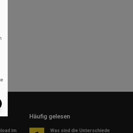
n
se
Häufig gelesen
load im
Was sind die Unterschiede