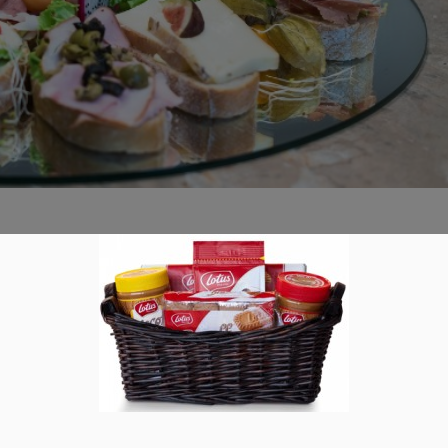
htes Fingerfood
0
ichst wenig aufwendig sein? Wie wäre es mit Fingerfood? Das is
 in großer Menge einfach eine tolle Sache. Die Käseplatte Der