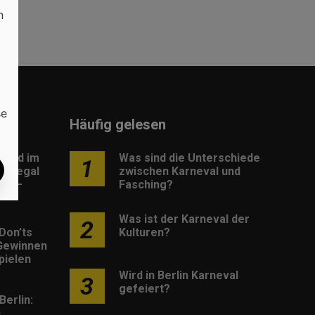
n
se
Häufig gelesen
load im
Was sind die Unterschiede
1
: Legal
zwischen Karneval und
os –
Fasching?
Was ist der Karneval der
2
Don’ts
Kulturen?
Gewinnen
pielen
Wird in Berlin Karneval
3
gefeiert?
Berlin:
h