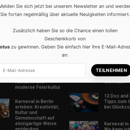
Melden Sie sich jetzt bei unserem Newsletter an und werde
Sie fortan regelmäßig über aktuelle Neuigkeiten informiert.
Zusätzlich haben Sie so die Chance einen tollen
Geschenkkorb von
otus
zu gewinnen. Geben Sie einfach hier Ihre E-Mail-Adre
Beliebt
an:
Karneval in
Musik Down
Deutschland:
MP3-Format
Traditionen,
und kostenl
Kostüme und
Geht das?
moderne Feierkultur
12 Dos and 
Karneval in Berlin
Tipps zum 
erleben: Kreativität,
bei Glückss
Kultur und
Gemeinschaft auf
einzigartige Weise
Karneval in 
entdecken
Wo kann ic