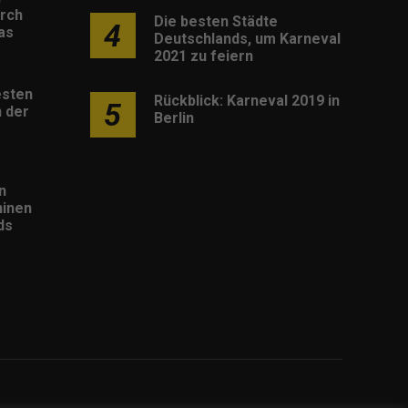
rch
Die besten Städte
4
as
Deutschlands, um Karneval
2021 zu feiern
esten
Rückblick: Karneval 2019 in
5
 der
Berlin
n
inen
ds