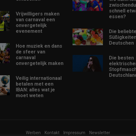
zwischendu
schnell etw
Vrijwilligers maken
essen?
van carnaval een
onvergetelijk
evenement
Die beliebt
Süßigkeiten
Deutschen
Hoe muziek en dans
de sfeer van
carnaval
Die besten
onvergetelijk maken
elektrische
Stopfmasch
Deutschlan
Veilig internationaal
betalen met een
IBAN: alles wat je
moet weten
Werben
Kontakt
Impressum
Newsletter