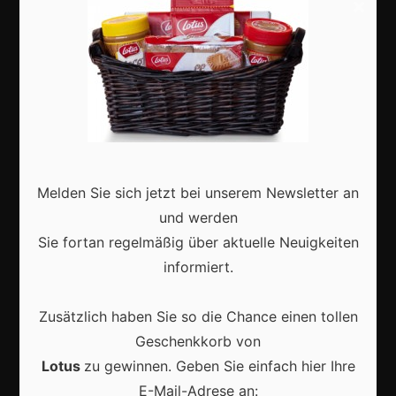
×
Shops
Aktuell
Melden Sie sich jetzt bei unserem Newsletter an
Karneval in Deutschland: Traditionen, Kostüme und
und werden
moderne Feierkultur
Sie fortan regelmäßig über aktuelle Neuigkeiten
informiert.
Zusätzlich haben Sie so die Chance einen tollen
Geschenkkorb von
Karneval in Berlin erleben: Kreativität, Kultur und
Gemeinschaft auf einzigartige Weise entdecken
Lotus
zu gewinnen. Geben Sie einfach hier Ihre
E-Mail-Adrese an: