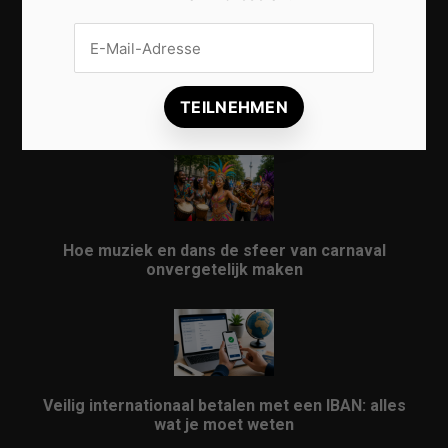
Vrijwilligers maken van carnaval een onvergetelijk
evenement
Hoe muziek en dans de sfeer van carnaval
onvergetelijk maken
Veilig internationaal betalen met een IBAN: alles
wat je moet weten