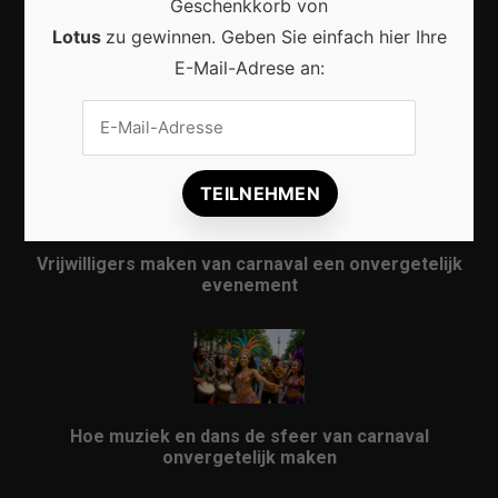
Geschenkkorb von
Lotus
zu gewinnen. Geben Sie einfach hier Ihre
E-Mail-Adrese an:
Karneval in Berlin erleben: Kreativität, Kultur und
Gemeinschaft auf einzigartige Weise entdecken
Vrijwilligers maken van carnaval een onvergetelijk
evenement
Hoe muziek en dans de sfeer van carnaval
onvergetelijk maken