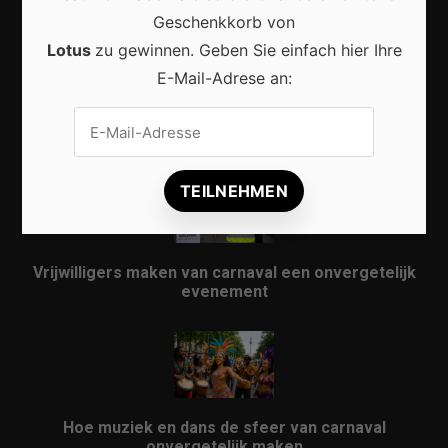
Geschenkkorb von
Lotus
zu gewinnen. Geben Sie einfach hier Ihre
E-Mail-Adrese an:
Karneval in Berlin erleben: Kreativität, Kultur und
Gemeinschaft auf einzigartige Weise entdecken
Vrijwilligers maken van carnaval een onvergetelijk
evenement
Hoe muziek en dans de sfeer van carnaval
onvergetelijk maken