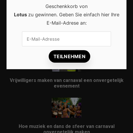
Geschenkkorb von
Lotus
zu gewinnen. Geben Sie einfach hier Ihre
E-Mail-Adrese an:
Karneval in Berlin erleben: Kreativität, Kultur und
Gemeinschaft auf einzigartige Weise entdecken
Vrijwilligers maken van carnaval een onvergetelijk
evenement
Hoe muziek en dans de sfeer van carnaval
onvergetelijk maken