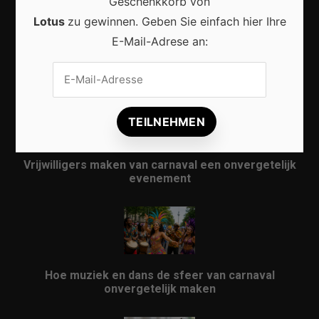
Geschenkkorb von
Lotus
zu gewinnen. Geben Sie einfach hier Ihre
E-Mail-Adrese an:
Karneval in Berlin erleben: Kreativität, Kultur und
Gemeinschaft auf einzigartige Weise entdecken
Vrijwilligers maken van carnaval een onvergetelijk
evenement
Hoe muziek en dans de sfeer van carnaval
onvergetelijk maken