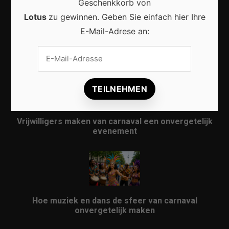
Geschenkkorb von
Lotus
zu gewinnen. Geben Sie einfach hier Ihre
E-Mail-Adrese an:
Karneval in Berlin erleben: Kreativität, Kultur und
Gemeinschaft auf einzigartige Weise entdecken
Vrijwilligers maken van carnaval een onvergetelijk
evenement
Hoe muziek en dans de sfeer van carnaval
onvergetelijk maken