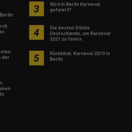
Wird in Berlin Karneval
3
gefeiert?
Berlin:
h
rch
Die besten Städte
4
as
Deutschlands, um Karneval
2021 zu feiern
esten
Rückblick: Karneval 2019 in
5
 der
Berlin
n
inen
ds