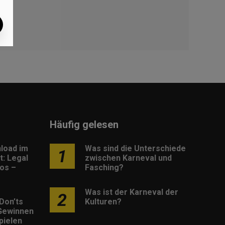
Häufig gelesen
load im
Was sind die Unterschiede
1
: Legal
zwischen Karneval und
os –
Fasching?
Was ist der Karneval der
2
Don’ts
Kulturen?
Gewinnen
pielen