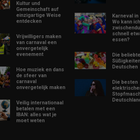
Kultur und
Gemeinschaft auf
einzigartige Weise
Karneval in 
entdecken
Wo kann ic
zwischendu
schnell etw
Vrijwilligers maken
essen?
van carnaval een
onvergetelijk
evenement
Die beliebt
Süßigkeiten
Deutschen
Hoe muziek en dans
de sfeer van
carnaval
Die besten
onvergetelijk maken
elektrische
Stopfmasch
Deutschlan
Veilig internationaal
betalen met een
IBAN: alles wat je
moet weten