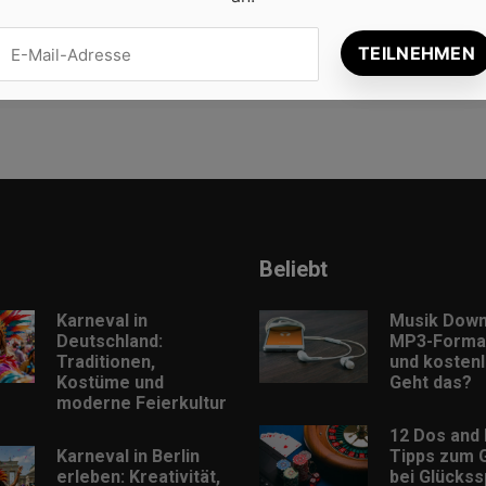
Beliebt
Karneval in
Musik Down
Deutschland:
MP3-Format
Traditionen,
und kostenl
Kostüme und
Geht das?
moderne Feierkultur
12 Dos and 
Karneval in Berlin
Tipps zum 
erleben: Kreativität,
bei Glückss