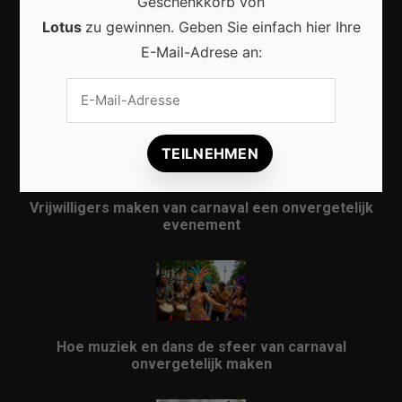
Geschenkkorb von
Lotus
zu gewinnen. Geben Sie einfach hier Ihre
E-Mail-Adrese an:
Karneval in Berlin erleben: Kreativität, Kultur und
Gemeinschaft auf einzigartige Weise entdecken
Vrijwilligers maken van carnaval een onvergetelijk
evenement
Hoe muziek en dans de sfeer van carnaval
onvergetelijk maken