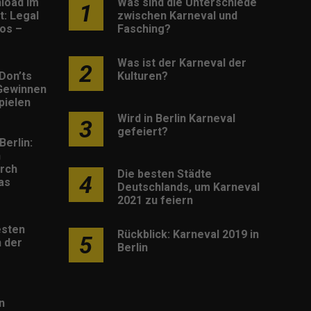
load im
Was sind die Unterschiede
1
: Legal
zwischen Karneval und
os –
Fasching?
Was ist der Karneval der
2
Don’ts
Kulturen?
Gewinnen
pielen
Wird in Berlin Karneval
3
gefeiert?
Berlin:
h
rch
Die besten Städte
4
as
Deutschlands, um Karneval
2021 zu feiern
esten
Rückblick: Karneval 2019 in
5
 der
Berlin
n