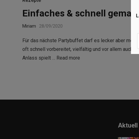
Rezepte
Einfaches & schnell gemac
L
Miriam
28/09/2020
Für das nächste Partybuffet darf es lecker aber mögl
oft schnell vorbereitet, vielfältig und vor allem auch
Anlass spielt …
Read more
Aktuell