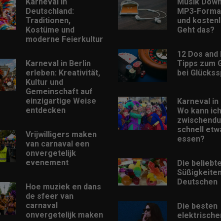
Karneval in
Musik Down
Deutschland:
MP3-Format
Traditionen,
und kostenl
Kostüme und
Geht das?
moderne Feierkultur
12 Dos and 
Karneval in Berlin
Tipps zum 
erleben: Kreativität,
bei Glückss
Kultur und
Gemeinschaft auf
einzigartige Weise
Karneval in 
entdecken
Wo kann ic
zwischendu
schnell etw
Vrijwilligers maken
essen?
van carnaval een
onvergetelijk
evenement
Die beliebt
Süßigkeiten
Deutschen
Hoe muziek en dans
de sfeer van
carnaval
Die besten
onvergetelijk maken
elektrische