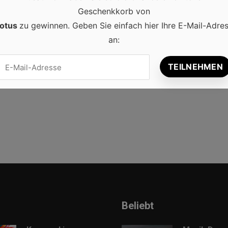
Geschenkkorb von
htes Fingerfood
0
otus
zu gewinnen. Geben Sie einfach hier Ihre E-Mail-Adre
an:
ichst wenig aufwendig sein? Wie wäre es mit Fingerfood? Das is
 in großer Menge einfach eine tolle Sache. Die Käseplatte Der
Beliebt