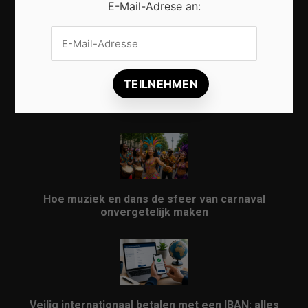
E-Mail-Adrese an:
Vrijwilligers maken van carnaval een onvergetelijk
evenement
Hoe muziek en dans de sfeer van carnaval
onvergetelijk maken
Veilig internationaal betalen met een IBAN: alles