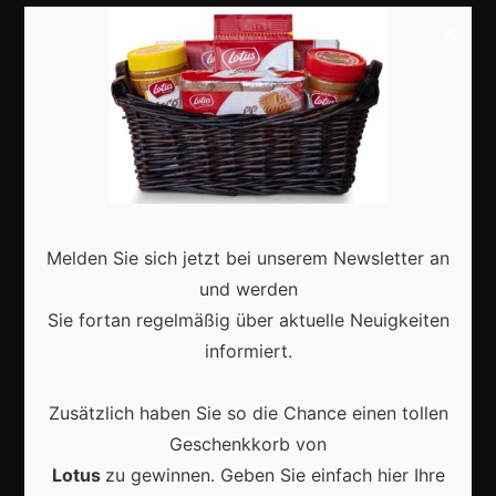
Basteln
×
Shops
Aktuell
Melden Sie sich jetzt bei unserem Newsletter an
und werden
Karneval in Deutschland: Traditionen, Kostüme und
Sie fortan regelmäßig über aktuelle Neuigkeiten
moderne Feierkultur
informiert.
Zusätzlich haben Sie so die Chance einen tollen
Geschenkkorb von
Karneval in Berlin erleben: Kreativität, Kultur und
Lotus
zu gewinnen. Geben Sie einfach hier Ihre
Gemeinschaft auf einzigartige Weise entdecken